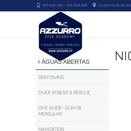
912 009 262
-
912 009 495
Clube Naval de Rab
NI
ÁGUAS ABERTAS
DEEP DIVING
DIVER STRESS & RESCUE
DIVE GUIDE- GUIA DE
MERGULHO
NAVIGATION