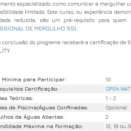
mento especializado, como comunicar e mergulhar c
sibilidade limitada. Este curso, ou experiência de
lidade reduzida, são um pré-requisito para quem 
ISSIONAL DE MERGULHO SSI
.
 conclusão do programa receberá a certificação da 
LITY
.
 Mínima para Participar:
10
equisitos Certificação:
OPEN WAT
es Teóricas:
1 - 2
es de Piscina/Águas Confinadas:
Opcional
lhos de Águas Abertas:
2
undidade Máxima na Formação:
12, 18 ou 