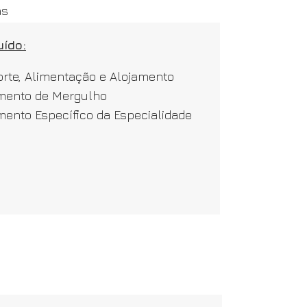
as
uído:
rte, Alimentação e Alojamento
mento de Mergulho
ento Específico da Especialidade