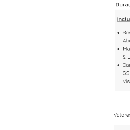
Dura
Inclu
Se
Ab
Ma
& L
Car
SS
Vis
Valore