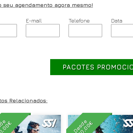
o seu agendamento agora mesmo!
E-mail
Telefone
Data
PACOTES PROMOCI
tos Relacionados:
sde
Desde
460,00€
0,00€