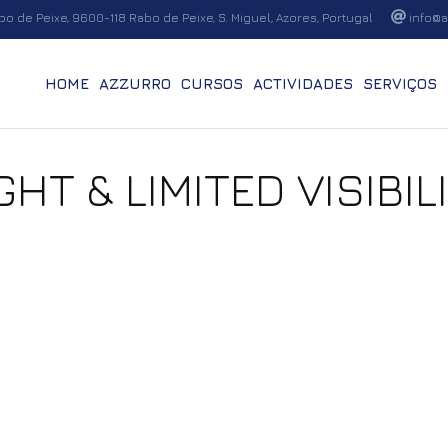
o de Peixe, 9600-118 Rabo de Peixe, S. Miguel, Azores, Portugal
info@a
HOME
AZZURRO
CURSOS
ACTIVIDADES
SERVIÇOS
GHT & LIMITED VISIBIL