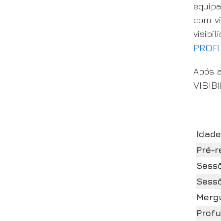
equipa
com vi
visibi
PROF
Após a
VISIBI
Idade
Pré-r
Sessõ
Sessõ
Mergu
Prof