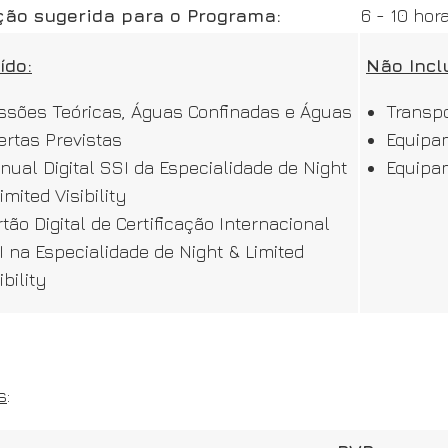
ção sugerida para o Programa:
6 - 10 hor
ído:
Não Incl
ssões Teóricas, Águas Confinadas e Águas
Transpo
ertas Previstas
Equipa
nual Digital SSI da Especialidade de Night
Equipam
imited Visibility
tão Digital de Certificação Internacional
I na Especialidade de Night & Limited
ibility
s
: