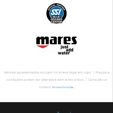
Valores apresentados incluem IVA à taxa legal em vigor / Preços e
condições podem ser alterados sem aviso prévio / Consulte os
nossos
.
Termos e Condições