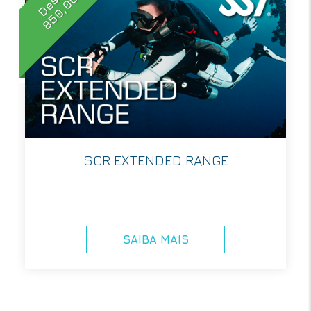
Desde
850,00€
SCR EXTENDED RANGE
SAIBA MAIS