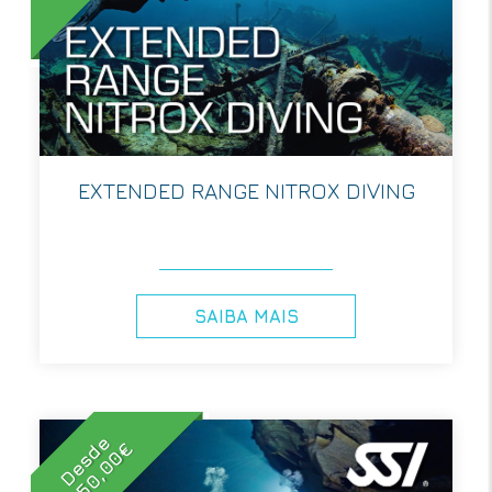
EXTENDED RANGE NITROX DIVING
SAIBA MAIS
Desde
850,00€