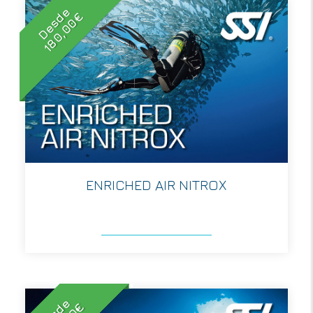
Desde
180,00€
ENRICHED AIR NITROX