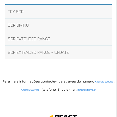
TRY SCR
SCR DIVING
SCR EXTENDED RANGE
SCR EXTENDED RANGE - UPDATE
Para mais informações contacte-nos através do número
,
+351 912 009 262
, {telefone_3} ou e-mail
+351 912 009 495
info@azzurro.pt