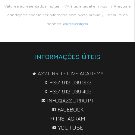
Valores apresentados incluem IVA à taxa legal em vigor / Preços e
condições podem ser alterados sem aviso prévio / Consulte os
nossos
.
Termos e Condições
INFORMAÇÕES ÚTEIS
AZZURRO - DIVE ACADEMY
+351 912 009 262
+351 912 009 495
INFO@AZZURRO.PT
FACEBOOK
INSTAGRAM
YOUTUBE