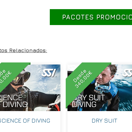
PACOTES PROMOCI
tos Relacionados:
sde
Desde
0,00€
340,00€
SCIENCE OF DIVING
DRY SUIT