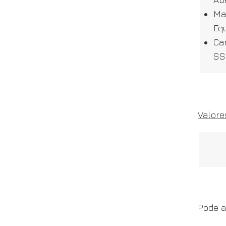
Ma
Eq
Car
SS
Valore
Pode a