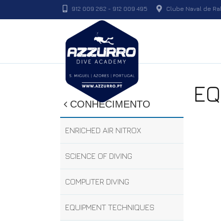
912 009 262
-
912 009 495
Clube Naval de Rab
EQ
CONHECIMENTO
ENRICHED AIR NITROX
SCIENCE OF DIVING
COMPUTER DIVING
EQUIPMENT TECHNIQUES