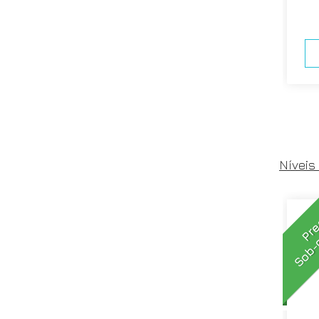
Níveis
Sob-
Pr