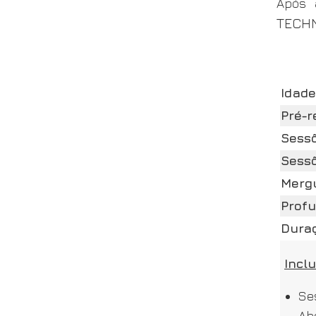
Após 
TECH
Idade
Pré-r
Sessõ
Sessõ
Mergu
Prof
Dura
Inclu
Se
Ab