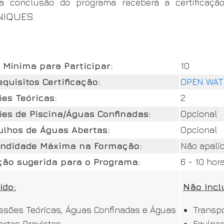
a conclusão do programa receberá a certificaçã
NIQUES
.
 Mínima para Participar:
10
equisitos Certificação:
OPEN WAT
es Teóricas:
2
es de Piscina/Águas Confinadas:
Opcional
lhos de Águas Abertas:
Opcional
undidade Máxima na Formação:
Não apali
ção sugerida para o Programa:
6 - 10 hor
ído:
Não Incl
ssões Teóricas, Águas Confinadas e Águas
Transpo
ertas Previstas
Equipa