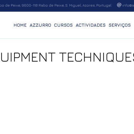
o de Peixe, 9600-118 Rabo de Peixe, S. Miguel, Azores, Portugal
info@a
HOME
AZZURRO
CURSOS
ACTIVIDADES
SERVIÇOS
UIPMENT TECHNIQUE