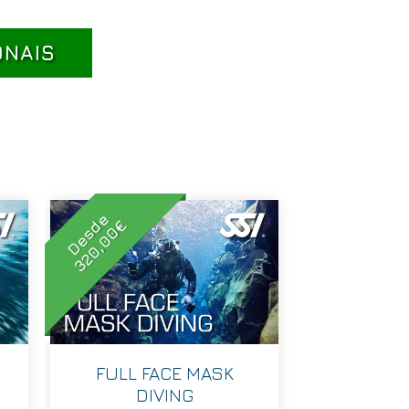
ONAIS
Desde
320,00€
FULL FACE MASK
DIVING