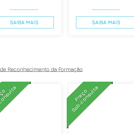
SAIBA MAIS
SAIBA MAIS
 de Reconhecimento da Formação
:
consulta
Sob-consulta
eço
Preço