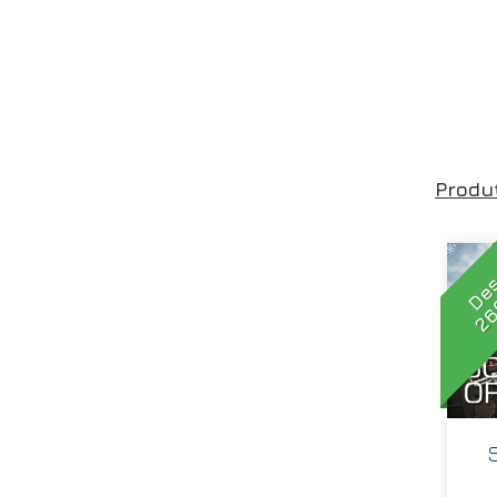
Produ
De
26