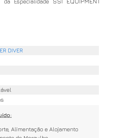
SSI EQUIPMENT
o da Especialidade
ER DIVER
cável
as
uído:
rte, Alimentação e Alojamento
mento de Mergulho