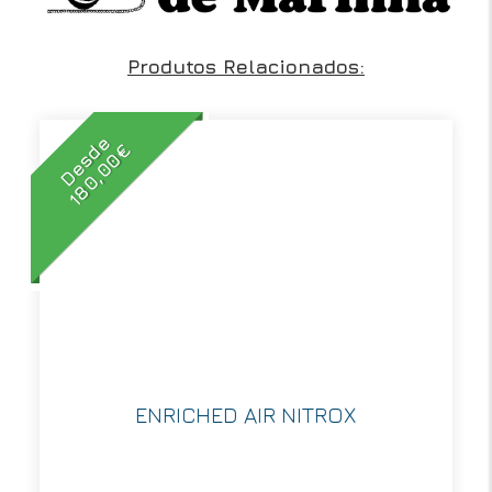
Produtos Relacionados:
Desde
180,00€
ENRICHED AIR NITROX