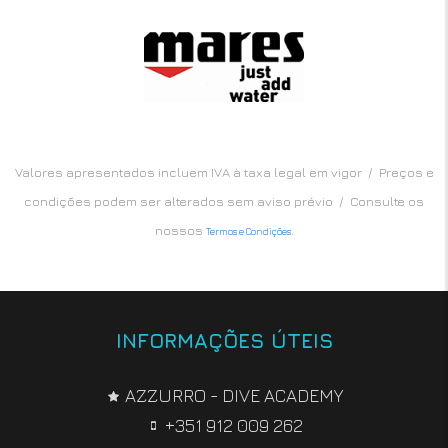
Valores apresentados incluem IVA à taxa legal em vigor / Preços e
condições podem ser alterados sem aviso prévio / Consulte os
nossos
.
Termos e Condições
INFORMAÇÕES ÚTEIS
AZZURRO - DIVE ACADEMY
+351 912 009 262