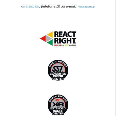
, {telefone_3} ou e-mail
+351 912 009 495
info@azzurro.pt