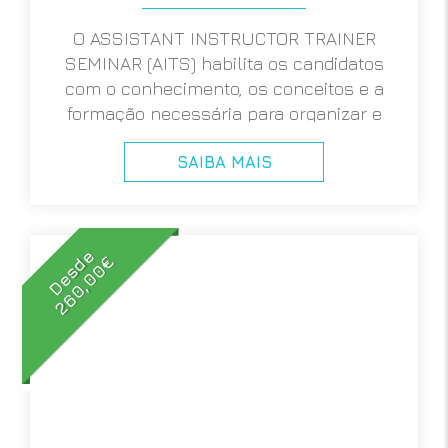
O ASSISTANT INSTRUCTOR TRAINER
SEMINAR (AITS) habilita os candidatos
com o conhecimento, os conceitos e a
formação necessária para organizar e
conduzir o programa de formação de
SAIBA MAIS
ASSISTANT INSTRUCTOR SSI.
Desde
260,00€