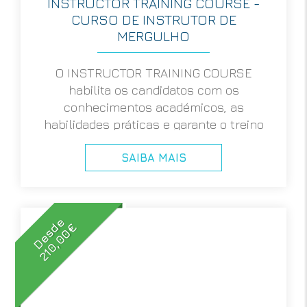
INSTRUCTOR TRAINING COURSE -
CURSO DE INSTRUTOR DE
MERGULHO
O INSTRUCTOR TRAINING COURSE
habilita os candidatos com os
conhecimentos académicos, as
habilidades práticas e garante o treino
para organizar e conduzir
SAIBA MAIS
autonomamente cursos de NÍVEIS DE
ENTRADA. Também prepara os
candicatos para poderem ser propostos
e completarem com sucesso a a
Desde
INSTRUCTOR EVALUATION, que após
210,00€
completa com sucesso, atribuirá a
certifiação de OPEN WATER INSTRUCTOR
SSI.