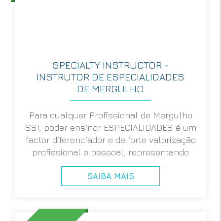
SPECIALTY INSTRUCTOR -
INSTRUTOR DE ESPECIALIDADES
DE MERGULHO
Para qualquer Profissional de Mergulho
SSI, poder ensinar ESPECIALIDADES é um
factor diferenciador e de forte valorização
profissional e pessoal, representando
uma mais valia na Indústria do Mergulho
SAIBA MAIS
Recreativo.