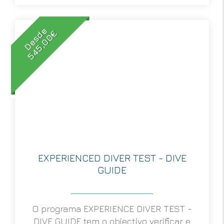
Desde
545,00€
EXPERIENCED DIVER TEST - DIVE
GUIDE
O programa EXPERIENCE DIVER TEST -
DIVE GUIDE tem o objectivo verificar e