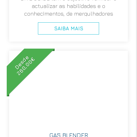
actualizar as habilidades e o
conhecimentos, de mergulhadores
experientes mas sem certificação formal,
SAIBA MAIS
para liderar grupos de mergulhadores
certificados em segurança.
Desde
260,00€
GAS BLENDER