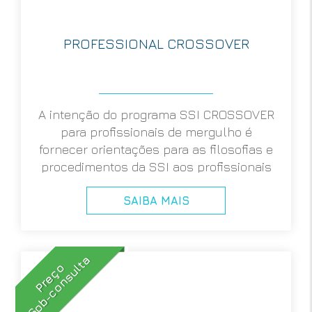
PROFESSIONAL CROSSOVER
A intenção do programa SSI CROSSOVER
para profissionais de mergulho é
fornecer orientações para as filosofias e
procedimentos da SSI aos profissionais
de outras agências de formação de
SAIBA MAIS
mergulho reconhecidas.
Sob-consulta
Preço