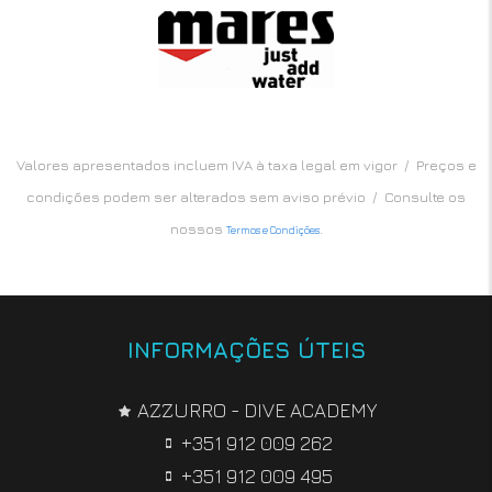
Valores apresentados incluem IVA à taxa legal em vigor / Preços e
condições podem ser alterados sem aviso prévio / Consulte os
nossos
.
Termos e Condições
INFORMAÇÕES ÚTEIS
AZZURRO - DIVE ACADEMY
+351 912 009 262
+351 912 009 495