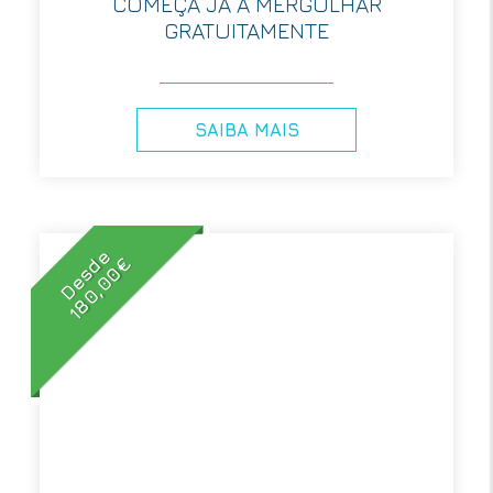
COMEÇA JÁ A MERGULHAR
GRATUITAMENTE
SAIBA MAIS
Desde
180,00€