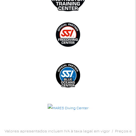
Valores apresentados incluem IVA à taxa legal em vigor / Preços e