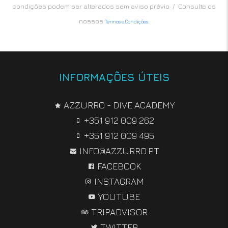
condições podem ser alterados sem aviso prévio / Consulte os
nossos
.
Termos e Condições
INFORMAÇÕES ÚTEIS
AZZURRO - DIVE ACADEMY
+351 912 009 262
+351 912 009 495
INFO@AZZURRO.PT
FACEBOOK
INSTAGRAM
YOUTUBE
TRIPADVISOR
TWITTER