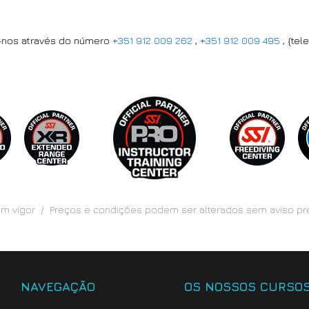
e-nos através do número
+351 912 009 262
,
+351 912 009 495
, {tel
 em vigor / Preços e condições podem ser alterados sem aviso p
NAVEGAÇÃO
OS NOSSOS CURSO