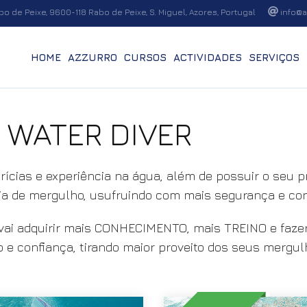
o de Peixe, 9600-118 Rabo de Peixe, S. Miguel, Azores, Portugal
info@a
HOME
AZZURRO
CURSOS
ACTIVIDADES
SERVIÇOS
 WATER DIVER
ícias e experiência na água, além de possuir o seu 
cia de mergulho, usufruindo com mais segurança e conf
ai adquirir mais CONHECIMENTO, mais TREINO e faz
o e confiança, tirando maior proveito dos seus mergu