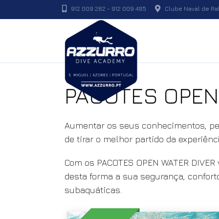
912 009 262
-
912 009 495
Clube Naval de Rab
PACOTES OPEN
Aumentar os seus conhecimentos, per
de tirar o melhor partido da experiên
Com os PACOTES OPEN WATER DIVER v
desta forma a sua segurança, confort
subaquáticas.