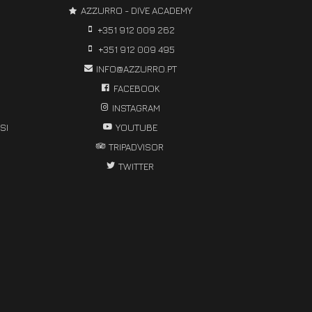
AZZURRO - DIVE ACADEMY
+351 912 009 262
+351 912 009 495
INFO@AZZURRO.PT
FACEBOOK
INSTAGRAM
SI
YOUTUBE
TRIPADVISOR
TWITTER