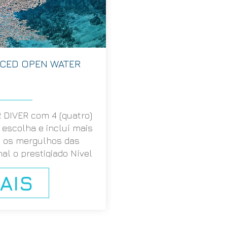
NCED OPEN WATER
DIVER com 4 (quatro)
 escolha e incluí mais
do os mergulhos das
al o prestigiado Nível
D OPEN WATER DIVER.
AIS