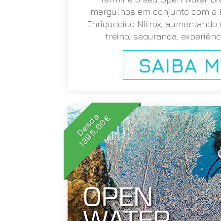
mergulhos em conjunto com a E
Enriquecido Nitrox, aumentando
treino, segurança, experiênc
SAIBA M
Desde
1395,00€