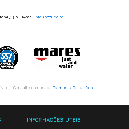
efone_3} ou e-mail
info@azzurro.pt
révio / Consulte os nossos
Termos e Condições
.
S
INFORMAÇÕES ÚTEIS