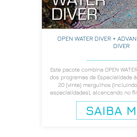
OPEN WATER DIVER + ADVA
DIVER
Este pacote combina OPEN WATER 
dos programas de Especialidade à
20 (vinte) mergulhos (incluin
especialidades), alcançando no fin
de Reconhecimento SSI ADVANCE
SAIBA M