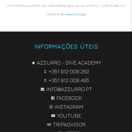
condições podem ser alterados sem aviso prévio / Consulte os
nossos
.
Termos e Condições
INFORMAÇÕES ÚTEIS
AZZURRO - DIVE ACADEMY
+351 912 009 262
+351 912 009 495
INFO@AZZURRO.PT
FACEBOOK
INSTAGRAM
YOUTUBE
TRIPADVISOR