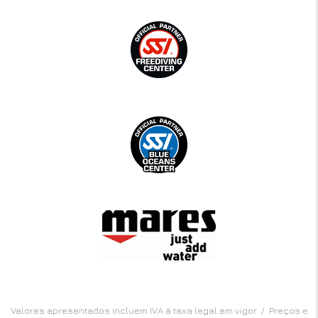
Valores apresentados incluem IVA à taxa legal em vigor / Preços e