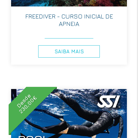
FREEDIVER - CURSO INICIAL DE
APNEIA
SAIBA MAIS
Desde
230,00€