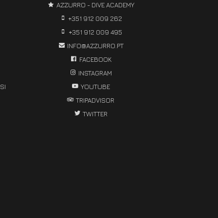
AZZURRO - DIVE ACADEMY
+351 912 009 262
+351 912 009 495
INFO@AZZURRO.PT
FACEBOOK
INSTAGRAM
SI
YOUTUBE
TRIPADVISOR
TWITTER