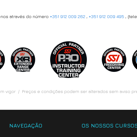
e-nos através do número
+351 912 009 262
,
+351 912 009 495
, {tel
 em vigor / Preços e condições podem ser alterados sem aviso p
NAVEGAÇÃO
OS NOSSOS CURSO