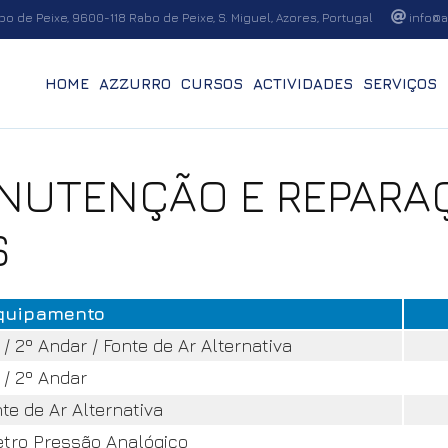
o de Peixe, 9600-118 Rabo de Peixe, S. Miguel, Azores, Portugal
info@a
HOME
AZZURRO
CURSOS
ACTIVIDADES
SERVIÇOS
NUTENÇÃO E REPARA
S
quipamento
 2º Andar / Fonte de Ar Alternativa
/ 2º Andar
e de Ar Alternativa
ro Pressão Analógico