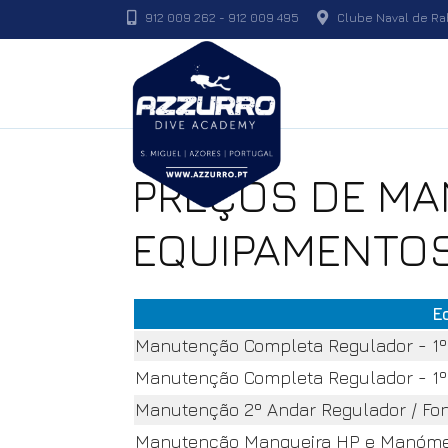
912 009 262
-
912 009 495
Clube Naval de Rab
PREÇOS DE MA
EQUIPAMENTO
E
Manutenção Completa Regulador - 1º /
Manutenção Completa Regulador - 1º 
Manutenção 2º Andar Regulador / Font
Manutenção Mangueira HP e Manómet