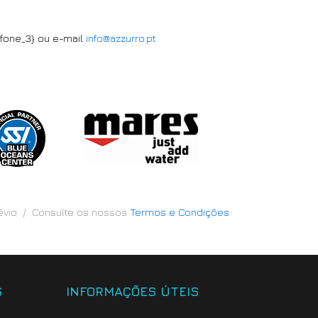
efone_3} ou e-mail
info@azzurro.pt
révio / Consulte os nossos
Termos e Condições
.
S
INFORMAÇÕES ÚTEIS