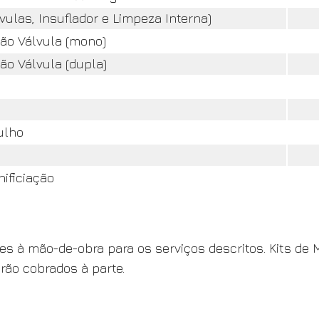
ulas, Insuflador e Limpeza Interna)
ão Válvula (mono)
ão Válvula (dupla)
ulho
ificiação
entes à mão-de-obra para os serviços descritos. Kits 
rão cobrados à parte.