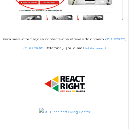
Para mais informações contacte-nos através do número
,
+351 912 009 262
, {telefone_3} ou e-mail
+351 912 009 495
info@azzurro.pt