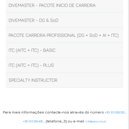
DIVEMASTER - PACOTE INICIO DE CARREIRA
DIVEMASTER - DG & SoD
PACOTE CARREIRA PROFISSIONAL (DG + SoD + AI + ITC)
ITC (AITC + ITC) - BASIC
ITC (AITC + ITC) - PLUS
SPECIALTY INSTRUCTOR
Para mais informações contacte-nos através do número
,
+351 912 009 262
, {telefone_3} ou e-mail
+351 912 009 495
info@azzurro.pt