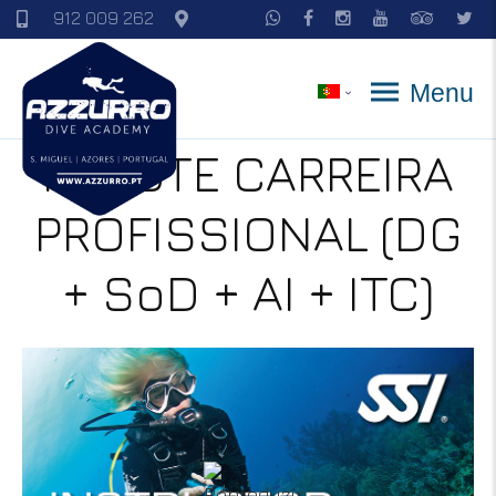
912 009 262
Menu
PACOTE CARREIRA
PROFISSIONAL (DG
+ SoD + AI + ITC)