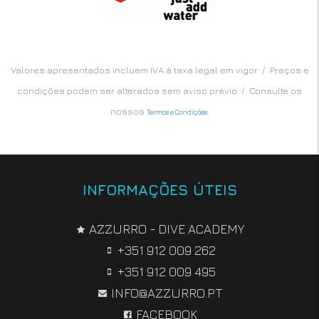
Valores apresentados incluem IVA à taxa legal em vigor / Preços e
condições podem ser alterados sem aviso prévio / Consulte os
nossos
.
Termos e Condições
INFORMAÇÕES ÚTEIS
AZZURRO - DIVE ACADEMY
+351 912 009 262
+351 912 009 495
INFO@AZZURRO.PT
FACEBOOK