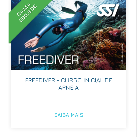
Desde
395,00€
FREEDIVER - CURSO INICIAL DE
APNEIA
SAIBA MAIS